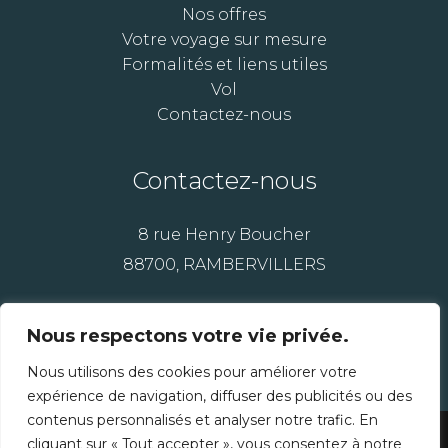
Nos offres
Votre voyage sur mesure
Formalités et liens utiles
Vol
Contactez-nous
Contactez-nous
8 rue Henry Boucher
88700, RAMBERVILLERS
07 89 29 39 04
Nous respectons votre vie privée.
03 29 23 79 80
Nous utilisons des cookies pour améliorer votre
expérience de navigation, diffuser des publicités ou des
contenus personnalisés et analyser notre trafic. En
© 2023 - Création
Arobase Systèmes
|
cliquant sur « Tout accepter », vous consentez à notre