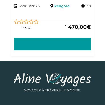
22/08/2026
Périgord
30
1 470,00
€
0
5
(0Avis)
out
of
Découvrir