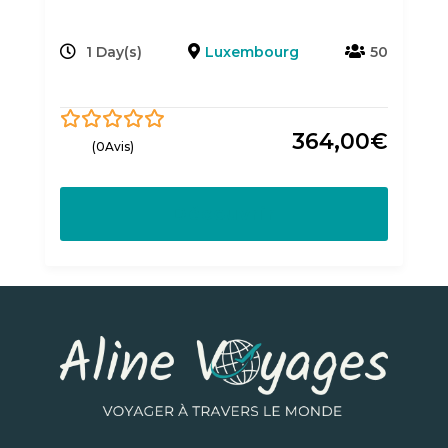
1 Day(s)
Luxembourg
50
364,00
€
0
5
(0Avis)
out
of
Découvrir