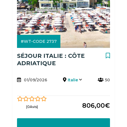
#WT-CODE 2737
SÉJOUR ITALIE : CÔTE
ADRIATIQUE
01/09/2026
Italie
50
806,00
€
0
5
(0Avis)
out
of
Découvrir