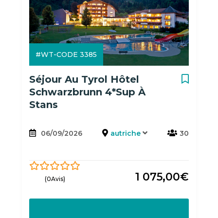
#WT-CODE 3385
Séjour Au Tyrol Hôtel
Schwarzbrunn 4*sup À
Stans
06/09/2026
autriche
30
1 075,00
€
0
5
(0Avis)
out
of
Découvrir