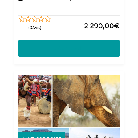
2 290,00
€
0
5
(0Avis)
out
of
Découvrir