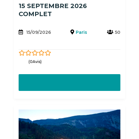
15 SEPTEMBRE 2026
COMPLET
15/09/2026
Paris
50
0
5
(0Avis)
out
of
Découvrir