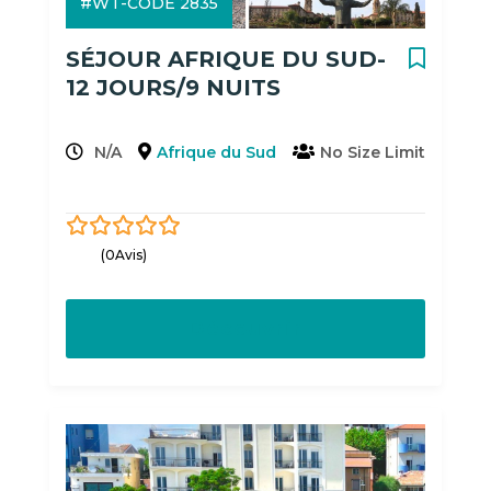
#WT-CODE 2835
SÉJOUR AFRIQUE DU SUD-
12 JOURS/9 NUITS
N/A
Afrique du Sud
No Size Limit
0
5
(0Avis)
out
of
Découvrir