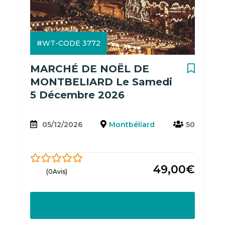
#WT-CODE 3772
MARCHÉ DE NOËL DE
MONTBELIARD Le Samedi
5 Décembre 2026
05/12/2026
Montbéliard
50
49,00
€
0
5
(0Avis)
out
of
Découvrir