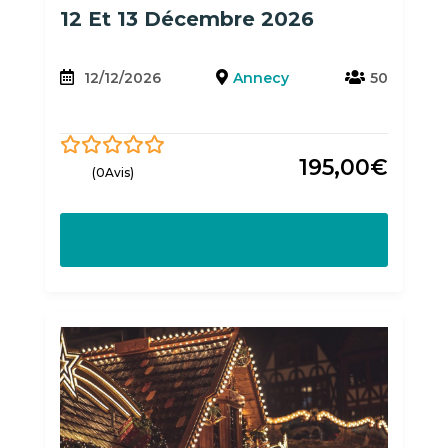
12 Et 13 Décembre 2026
12/12/2026
Annecy
50
195,00
€
0
5
(0Avis)
out
of
Découvrir