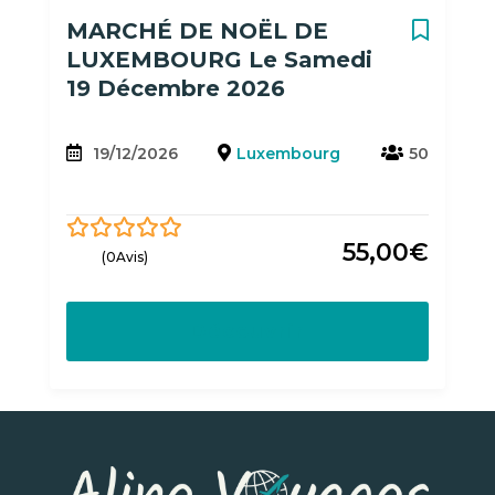
MARCHÉ DE NOËL DE
LUXEMBOURG Le Samedi
19 Décembre 2026
19/12/2026
Luxembourg
50
55,00
€
0
5
(0Avis)
out
of
Découvrir